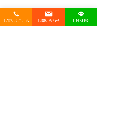
お電話はこちら
お問い合わせ
LINE相談
まずは、あなたの理想の暮らしを
お聞かせください
「健康的な冬を過ごしたい」「そろそろ庭の手
入れを楽にしたい」など、どんな些細なことで
も構いません。
経験豊富な私たちが、お客様の想いを形にする
ための最適な一歩をご提案いたします。